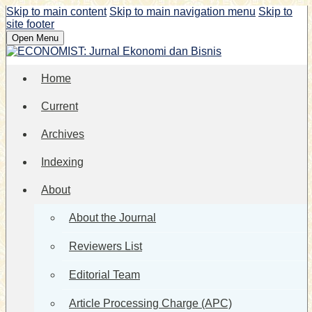
Skip to main content
Skip to main navigation menu
Skip to
site footer
Open Menu
Home
Current
Archives
Indexing
About
About the Journal
Reviewers List
Editorial Team
Article Processing Charge (APC)