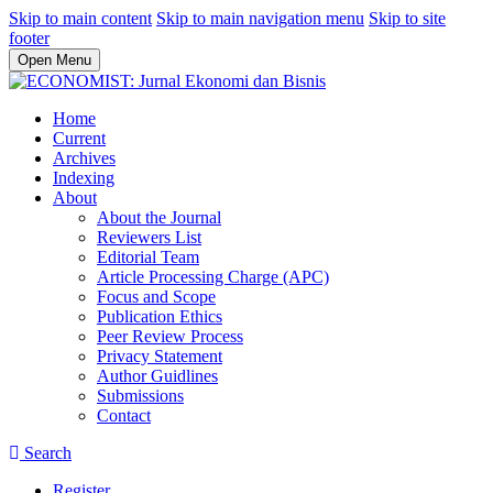
Skip to main content
Skip to main navigation menu
Skip to site
footer
Open Menu
Home
Current
Archives
Indexing
About
About the Journal
Reviewers List
Editorial Team
Article Processing Charge (APC)
Focus and Scope
Publication Ethics
Peer Review Process
Privacy Statement
Author Guidlines
Submissions
Contact
Search
Register