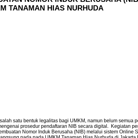
KM TANAMAN HIAS NURHUDA
alah satu bentuk legalitas bagi UMKM, namun belum semua pel
ngenai prosedur pendaftaran NIB secara digital. Kegiatan pe
buatan Nomor Induk Berusaha (NIB) melalui sistem Online S
langsung pada pada UMKM Tanaman Hias Nurhuda di Jakarta Ba