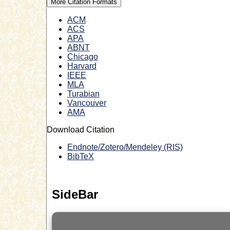
More Citation Formats
ACM
ACS
APA
ABNT
Chicago
Harvard
IEEE
MLA
Turabian
Vancouver
AMA
Download Citation
Endnote/Zotero/Mendeley (RIS)
BibTeX
SideBar