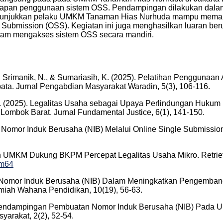
 tahapan penggunaan sistem OSS. Pendampingan dilakukan dala
menunjukkan pelaku UMKM Tanaman Hias Nurhuda mampu memaha
Submission (OSS). Kegiatan ini juga menghasilkan luaran berup
am mengakses sistem OSS secara mandiri.
 H., Srimanik, N., & Sumariasih, K. (2025). Pelatihan Pengguna
bata. Jurnal Pengabdian Masyarakat Waradin, 5(3), 106-116.
, S. (2025). Legalitas Usaha sebagai Upaya Perlindungan Huk
Lombok Barat. Jurnal Fundamental Justice, 6(1), 141-150.
an Nomor Induk Berusaha (NIB) Melalui Online Single Submissi
an UMKM Dukung BKPM Percepat Legalitas Usaha Mikro. Retri
fm64
eran Nomor Induk Berusaha (NIB) Dalam Meningkatkan Pengemb
miah Wahana Pendidikan, 10(19), 56-63.
5). Pendampingan Pembuatan Nomor Induk Berusaha (NIB) Pada 
yarakat, 2(2), 52-54.