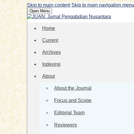
Skip to main content
Skip to main navigation men
Open Menu
Home
Current
Archives
Indexing
About
About the Journal
Focus and Scope
Editorial Team
Reviewers