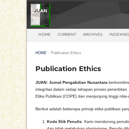
HOME
CURRENT
ARCHIVES
INDEXIN
HOME
/
Publication Ethics
Publication Ethics
JUAN: Jurnal Pengabdian Nusantara
berkomitme
integritas dalam setiap tahapan proses penerbitan
Etika Publikasi (COPE) dan menjunjung tinggi nilai-
Berikut adalah beberapa prinsip etika publikasi ya
Kode Etik Penulis
: Kami mendorong penulis 
dan tidak melakukan plagiarisme. Penulis d