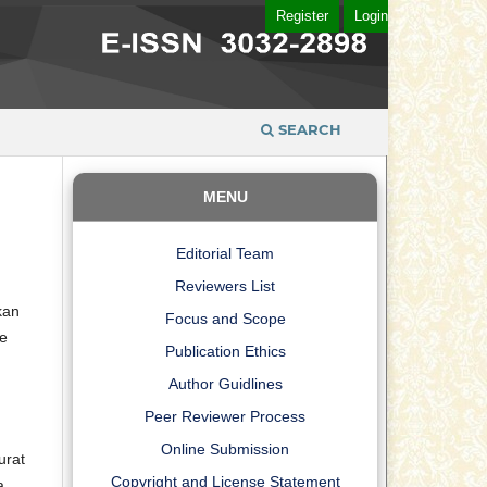
Register
Login
SEARCH
MENU
Editorial Team
Reviewers List
kan
Focus and Scope
te
Publication Ethics
Author Guidlines
Peer Reviewer Process
Online Submission
urat
Copyright and License Statement
a