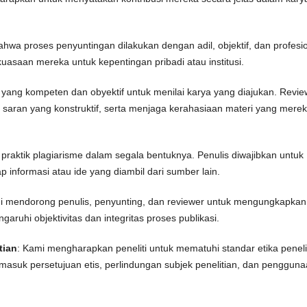
hwa proses penyuntingan dilakukan dengan adil, objektif, dan profesio
asaan mereka untuk kepentingan pribadi atau institusi.
 yang kompeten dan obyektif untuk menilai karya yang diajukan. Revie
saran yang konstruktif, serta menjaga kerahasiaan materi yang mere
praktik plagiarisme dalam segala bentuknya. Penulis diwajibkan untuk
p informasi atau ide yang diambil dari sumber lain.
i mendorong penulis, penyunting, dan reviewer untuk mengungkapkan
aruhi objektivitas dan integritas proses publikasi.
tian
: Kami mengharapkan peneliti untuk mematuhi standar etika peneli
masuk persetujuan etis, perlindungan subjek penelitian, dan penggun