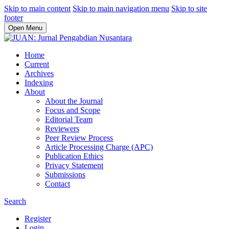
Skip to main content
Skip to main navigation menu
Skip to site
footer
Open Menu
Home
Current
Archives
Indexing
About
About the Journal
Focus and Scope
Editorial Team
Reviewers
Peer Review Process
Article Processing Charge (APC)
Publication Ethics
Privacy Statement
Submissions
Contact
Search
Register
Login