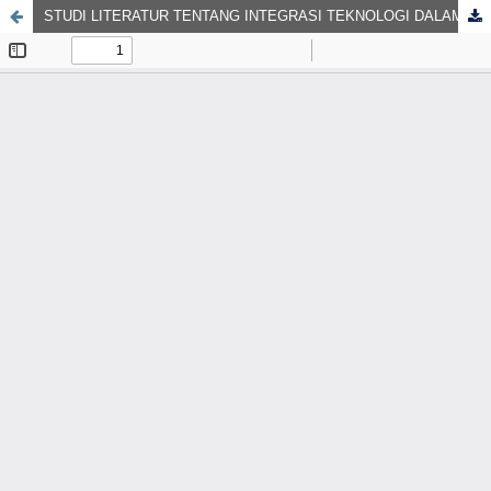
STUDI LITERATUR TENTANG INTEGRASI TEKNOLOGI DALAM PEMBELAJARAN BAHASA INGGRIS DI ERA DIGITAL