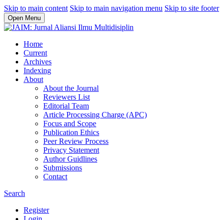
Skip to main content
Skip to main navigation menu
Skip to site footer
Open Menu
Home
Current
Archives
Indexing
About
About the Journal
Reviewers List
Editorial Team
Article Processing Charge (APC)
Focus and Scope
Publication Ethics
Peer Review Process
Privacy Statement
Author Guidlines
Submissions
Contact
Search
Register
Login