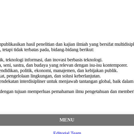
blikasikan hasil penelitian dan kajian ilmiah yang bersifat multidisip
tapi tidak terbatas pada, bidang-bidang berikut:
ik, teknologi informasi, dan inovasi berbasis teknologi.
a, seni, sastra, dan budaya yang relevan dengan isu-isu kontemporer.
endidikan, politik, ekonomi, manajemen, dan kebijakan publik.
kat, pengelolaan lingkungan, dan solusi keberlanjutan.
ndekatan interdisipliner untuk menjawab tantangan global, baik dalam 
pan, dengan tujuan memperluas pemahaman ilmu pengetahuan dan member
MENU
Editorial Team