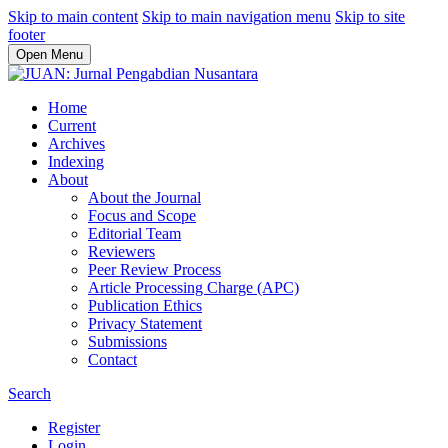
Skip to main content
Skip to main navigation menu
Skip to site
footer
Open Menu
Home
Current
Archives
Indexing
About
About the Journal
Focus and Scope
Editorial Team
Reviewers
Peer Review Process
Article Processing Charge (APC)
Publication Ethics
Privacy Statement
Submissions
Contact
Search
Register
Login