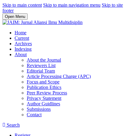
Skip to main content
Skip to main navigation menu
Skip to site
footer
Open Menu
Home
Current
Archives
Indexing
About
About the Journal
Reviewers List
Editorial Team
Article Processing Charge (APC)
Focus and Scope
Publication Ethics
Peer Review Process
Privacy Statement
Author Guidlines
Submissions
Contact
Search
Register