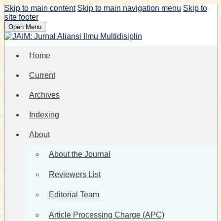
Skip to main content
Skip to main navigation menu
Skip to
site footer
Open Menu
Home
Current
Archives
Indexing
About
About the Journal
Reviewers List
Editorial Team
Article Processing Charge (APC)