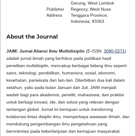
Gerung, West Lombok
Publisher
Regency, West Nusa
:
Address
Tenggara Province,
Indonesia, 83363
About the Journal
JAIM: Jurnal Aliansi Ilmu Multidisiplin
(E-ISSN:
3090-0271
)
adalah jurnal ilmiah yang berfokus pada publikasi hasil
penelitian multidisiplin, mencakup berbagai bidang ilmu seperti
sains, teknologi, pendidikan, humaniora, sosial, ekonomi,
kesehatan, pariwisata dan lain-lain. Diterbitkan dua kali dalam
setahun, yaitu pada bulan Januari dan Juli, JAIM menjadi
wadah bagi para akademisi, peneliti, mahasiswa, dan praktisi
untuk berbagi inovasi, ide, dan solusi yang relevan dengan
tantangan global. Jurnal ini bertujuan untuk mendorong
kolaborasi lintas disiplin ilmu, memperkaya wawasan ilmiah, dan
mendukung pengembangan ilmu pengetahuan yang
berorientasi pada keberlanjutan dan kemajuan masyarakat.