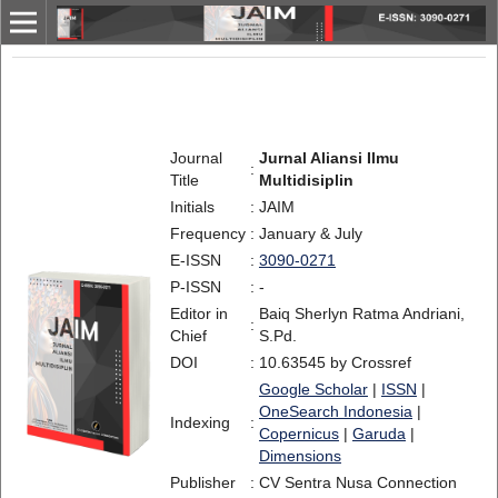
Journal
Jurnal Aliansi Ilmu
:
Title
Multidisiplin
Initials
:
JAIM
Frequency
:
January & July
E-ISSN
:
3090-0271
P-ISSN
:
-
Editor in
Baiq Sherlyn Ratma Andriani,
:
Chief
S.Pd.
DOI
:
10.63545 by Crossref
Google Scholar
|
ISSN
|
OneSearch Indonesia
|
Indexing
:
Copernicus
|
Garuda
|
Dimensions
Publisher
:
CV Sentra Nusa Connection